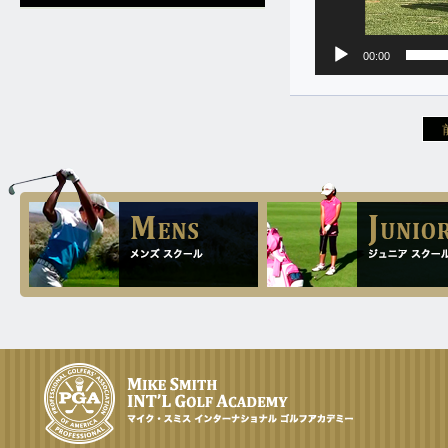
110から120叩いておられた初心者の
51歳のゴルフを始められたばかりの
男性ですが、85から95でプレーされ
初心者ですが、平均ドライバーの飛
00:00
る様になりました。
距離が240ヤードだったのがベスト
ドライブが285ヤードまで伸ばされ
6.7
2025.
ました。
[Sat]
初心者の男性が二週間ゴルフ留学に
2.20
2026.
[Fri]
来られ80台でプレーされるようにな
られ、喜んでご帰国されました。
彼女はドライバーの飛距離130ヤー
ドとの事でしたが平均で180ヤー
5.28
2025.
ド、スコアーは100から120との事で
[Wed]
したが、ギリギリですが80台が出ま
レッスンの様子 (ドライバー)
した。
5.26
1.16
2025.
[Mon]
2026.
[Fri]
レッスンの様子 (44歳 初心者)(6)
100くらい叩いておられたシニアの
女性が、十日間のゴルフ留学に来ら
5.25
2025.
[Sun]
れ、81のベストを出されました。
レッスンの様子 (44歳 初心者)(5)
1.5
2026.
[Mon]
5.23
2025.
[Fri]
66歳の男性が、ドライバーの飛距離
を45ヤード伸ばされました。