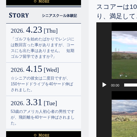
3.7
2026.
[Sat]
スコアーは1
51歳のゴルフを始められたばかりの
り、満足して
初心者ですが、平均ドライバーの飛
距離が240ヤードだったのがベスト
動
4.23
ドライブが285ヤードまで伸ばされ
2026.
[Thu]
画
ました。
プ
「ゴルフを始めたばかりでレンジに
レ
1.5
は数回言った事がありますが、コー
2026.
[Mon]
ー
スにも出た事はありません。 短期
ヤ
66歳の男性が、ドライバーの飛距離
ゴルフ留学できますか?」
ー
を45ヤード伸ばされました。
4.15
2026.
[Wed]
8.23
2025.
[Sat]
☆シニアの彼女は二度目ですが、
95前後を叩いておられた39歳の男性
150ヤードドライブを40ヤード伸ば
00:00
が、シングル一歩手前までなられま
されました。
動
した。
3.31
画
2026.
[Tue]
8.19
プ
2025.
[Tue]
レ
53歳のアメリカ人初心者の男性です
56歳の男性ですが、十日間で何とか
ー
が、飛距離を40ヤード伸ばされまし
シングルになって頂けました。
ヤ
た。
ー
7.6
3.7
2025.
[Sun]
2026.
[Sat]