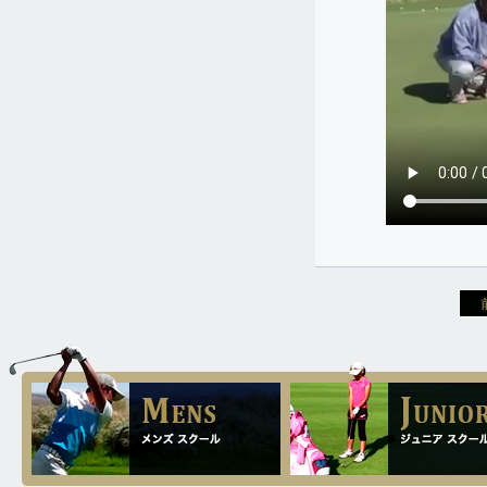
た。。。
4.20
2024.
[Sat]
110から120を叩いていた10歳の男の
子が、10オーバーの82でプレーされ
るようになりました。
4.13
2024.
[Sat]
90前後を叩いていた13歳ですが、二
週間でシングルになってご帰国され
ました。
3.22
2024.
[Fri]
13歳の男子が、二週間でシングルに
なられ御帰国されました。
3.7
2024.
[Thu]
110から120を叩いておられた11歳の
女の子ですが、一週間で86から88で
プレーされるようになりました。