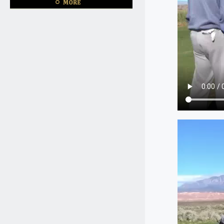
4.20
2025.
[Sun]
☆中学三年生がシングルになってご
帰国されました。
12.31
2024.
[Tue]
13歳の男の子ですが、基本を習いた
いとゴルフ留学を決められました。
12.7
2024.
[Sat]
9歳の男の子ですが、シングルになら
れ御帰国されました。
9.13
2024.
[Fri]
ドライバーの飛距離は340ヤードを
何度も飛ばしておられました。
8.12
2024.
[Mon]
16歳の彼ですが、340ヤードのロン
グドライブを何度も出されまし