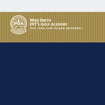
2.4
2024.
[Sun]
以前来られてシングルになられた女
子高生のKちゃんが調整に来られま
した。
12.19
2023.
[Tue]
16歳のS君が再度スイングの調整に
来られました。今回はハーフで5アン
ダーという素晴らしいスコアーを出
してくれました。
12.14
2023.
[Thu]
雛ちゃんが茨木で開かれたスピーダ
ーチャレンジ決勝のアマチュア部門
で準優勝されました。
12.7
2023.
[Thu]
15歳の女子がゴルフ調整に2週間来
米されました。