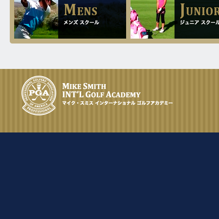
2025.
[Sat]
シニアの女性が飛距離を伸ばしたい
12.4
2025.
[Thu]
とゴルフ留学されました。
シニアの女性ですが、ドライバーの
10.31
2025.
飛距離を伸ばしたい、FWが当たらな
[Fri]
いので何とかして欲しいと一週間の
シニアの女性が一週間のゴルフ留学
ゴルフ留学を決められました。
に来られました。
11.16
2025.
[Sun]
10.25
2025.
[Sat]
レッスンのポイント。
シニアの女性が、「飛距離アップし
た～い。」と一週間のゴルフ留学に
11.12
2025.
[Wed]
来られました。
先日掲載した女性ですが、どんなレ
10.25
2025.
ッスンをやったかを見て頂ければ参
[Sat]
考になるのではと思います。
シニアの女性が一週間のゴルフ留学
に来られました。
11.1
2025.
[Sat]
10.14
2025.
シニアの女性が飛距離を伸ばしたい
[Tue]
とゴルフ留学されました。
シニアの女性が、スイングの基礎を
学びたいと一週間のゴルフ留学に来
11.1
2025.
[Sat]
られました。