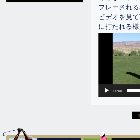
女性が、十日間のゴルフ留学に来ら
プレーされる
51歳のゴルフを始められたばかりの
れ、81のベストを出されました。
初心者ですが、平均ドライバーの飛
ビデオを見て
12.4
距離が240ヤードだったのがベスト
2025.
[Thu]
に打たれる様
ドライブが285ヤードまで伸ばされ
シニアの女性ですが、ドライバーの
ました。
動
飛距離を伸ばしたい、FWが当たらな
2.20
画
いので何とかして欲しいと一週間の
2026.
[Fri]
プ
ゴルフ留学を決められました。
レ
彼女はドライバーの飛距離130ヤー
11.16
ー
ドとの事でしたが平均で180ヤー
2025.
[Sun]
ヤ
ド、スコアーは100から120との事で
レッスンのポイント。
ー
したが、ギリギリですが80台が出ま
した。
11.12
2025.
[Wed]
1.16
2026.
[Fri]
00:00
先日掲載した女性ですが、どんなレ
ッスンをやったかを見て頂ければ参
100くらい叩いておられたシニアの
考になるのではと思います。
女性が、十日間のゴルフ留学に来ら
れ、81のベストを出されました。
11.5
2025.
[Wed]
1.5
2026.
[Mon]
3 woodが打てない方が多いですね。
66歳の男性が、ドライバーの飛距離
11.1
を45ヤード伸ばされました。