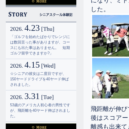
になり、ミド
4.23
2026.
[Thu]
した。
「ゴルフを始めたばかりでレンジに
は数回言った事がありますが、コー
4.23
スにも出た事はありません。 短期
2026.
[Thu]
ゴルフ留学できますか?」
「ゴルフを始めたばかりでレンジに
4.15
は数回言った事がありますが、コー
2026.
[Wed]
スにも出た事はありません。 短期
☆シニアの彼女は二度目ですが、
ゴルフ留学できますか?」
150ヤードドライブを40ヤード伸ば
4.15
されました。
2026.
[Wed]
2.20
☆シニアの彼女は二度目ですが、
2026.
[Fri]
150ヤードドライブを40ヤード伸ば
彼女はドライバーの飛距離130ヤー
されました。
ドとの事でしたが平均で180ヤー
3.31
ド、スコアーは100から120との事で
2026.
[Tue]
したが、ギリギリですが80台が出ま
53歳のアメリカ人初心者の男性です
した。
飛距離が伸び
が、飛距離を40ヤード伸ばされまし
1.16
た。
後はスコアー
2026.
[Fri]
3.7
離感も出来て
100くらい叩いておられたシニアの
2026.
[Sat]