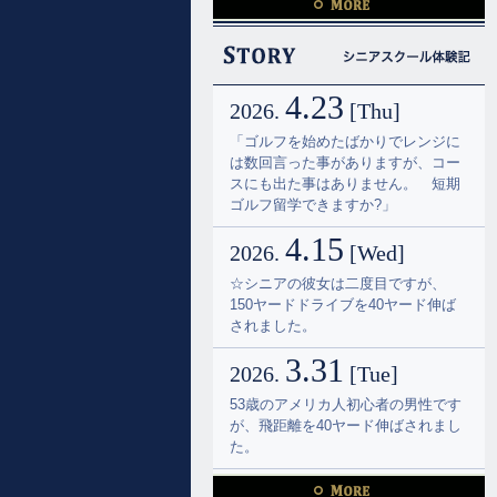
4.23
2026.
[Thu]
「ゴルフを始めたばかりでレンジに
は数回言った事がありますが、コー
4.23
スにも出た事はありません。 短期
2026.
[Thu]
ゴルフ留学できますか?」
「ゴルフを始めたばかりでレンジに
4.15
は数回言った事がありますが、コー
2026.
[Wed]
スにも出た事はありません。 短期
☆シニアの彼女は二度目ですが、
ゴルフ留学できますか?」
150ヤードドライブを40ヤード伸ば
4.15
されました。
2026.
[Wed]
2.20
☆シニアの彼女は二度目ですが、
2026.
[Fri]
150ヤードドライブを40ヤード伸ば
彼女はドライバーの飛距離130ヤー
されました。
ドとの事でしたが平均で180ヤー
3.31
ド、スコアーは100から120との事で
2026.
[Tue]
したが、ギリギリですが80台が出ま
53歳のアメリカ人初心者の男性です
した。
が、飛距離を40ヤード伸ばされまし
1.16
た。
2026.
[Fri]
3.7
100くらい叩いておられたシニアの
2026.
[Sat]