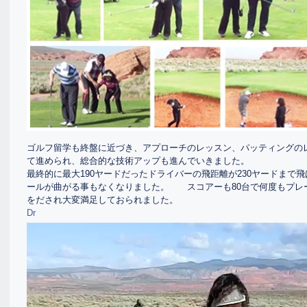
ゴルフ留学も終盤に近づき、アプローチのレッスン、パッティングの
て進められ、総合的な技術アップも進んでいきました。
最終的に最大190ヤードだったドライバーの飛距離が230ヤードまで
ールが曲がる事もなくなりました。 スコアーも80台で何度もプレー
をだされ大変満足しておられました。
Dr
動
画
プ
レ
ー
ヤ
ー