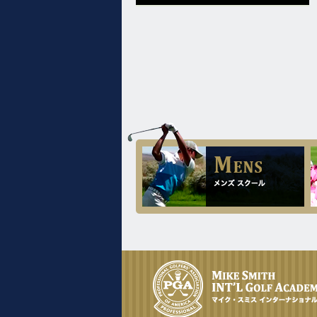
女性が、十日間のゴルフ留学に来ら
51歳のゴルフを始められたばかりの
れ、81のベストを出されました。
初心者ですが、平均ドライバーの飛
12.4
距離が240ヤードだったのがベスト
2025.
[Thu]
ドライブが285ヤードまで伸ばされ
シニアの女性ですが、ドライバーの
ました。
飛距離を伸ばしたい、FWが当たらな
2.20
いので何とかして欲しいと一週間の
2026.
[Fri]
ゴルフ留学を決められました。
彼女はドライバーの飛距離130ヤー
11.16
ドとの事でしたが平均で180ヤー
2025.
[Sun]
ド、スコアーは100から120との事で
レッスンのポイント。
したが、ギリギリですが80台が出ま
した。
11.12
2025.
[Wed]
1.16
2026.
[Fri]
先日掲載した女性ですが、どんなレ
ッスンをやったかを見て頂ければ参
100くらい叩いておられたシニアの
考になるのではと思います。
女性が、十日間のゴルフ留学に来ら
れ、81のベストを出されました。
11.5
2025.
[Wed]
1.5
2026.
[Mon]
3 woodが打てない方が多いですね。
66歳の男性が、ドライバーの飛距離
11.1
を45ヤード伸ばされました。