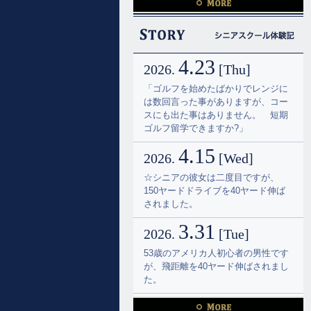
4.23
2026.
[Thu]
「ゴルフを始めたばかりでレンジに
は数回言った事がありますが、コー
4.23
スにも出た事はありません。 短期
2026.
[Thu]
ゴルフ留学できますか?」
「ゴルフを始めたばかりでレンジに
4.15
は数回言った事がありますが、コー
2026.
[Wed]
スにも出た事はありません。 短期
☆シニアの彼女は二度目ですが、
ゴルフ留学できますか?」
150ヤードドライブを40ヤード伸ば
4.15
されました。
2026.
[Wed]
2.20
☆シニアの彼女は二度目ですが、
2026.
[Fri]
150ヤードドライブを40ヤード伸ば
彼女はドライバーの飛距離130ヤー
されました。
ドとの事でしたが平均で180ヤー
3.31
ド、スコアーは100から120との事で
2026.
[Tue]
したが、ギリギリですが80台が出ま
53歳のアメリカ人初心者の男性です
した。
が、飛距離を40ヤード伸ばされまし
1.16
た。
2026.
[Fri]
3.7
100くらい叩いておられたシニアの
2026.
[Sat]