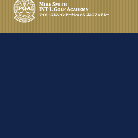
10.26
2023.
[Thu]
100以上叩いていた13歳女子、ハー
フベストの5オーバーに
5.21
2022.
[Sat]
☆彼女はゴルフを経験してみたいと
一週間来られました。
3.23
2022.
[Wed]
今まで一度もクラブに触った事も無
いですが、興味があるので一週間習
いにいきたいです。
2.23
2022.
[Wed]
プロを目指す15歳の女の子、スイン
グの修正も必要だけど、今後のやり
方を学びたいとゴルフ留学を決めら
れ、バックティーから70台でプレー
されるまでになられました。