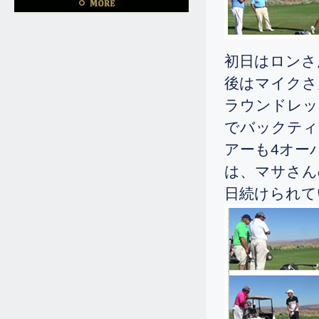
4.20
2025.
[Sun]
☆中学三年生がシングルになってご
初日はロンさ
帰国されました。
後はマイクさ
12.31
2024.
[Tue]
ラウンドレッ
13歳の男の子ですが、基本を習いた
でバックティ
いとゴルフ留学を決められました。
アーも4オー
12.7
2024.
[Sat]
は、マサさん
9歳の男の子ですが、シングルになら
れ御帰国されました。
日続けられて
9.13
2024.
[Fri]
ドライバーの飛距離は340ヤードを
何度も飛ばしておられました。
8.12
2024.
[Mon]
16歳の彼ですが、340ヤードのロン
グドライブを何度も出されまし