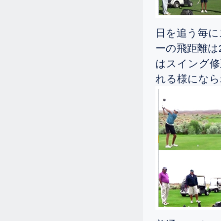
た。。。
4.20
2024.
[Sat]
日を追う毎に
110から120を叩いていた10歳の男の
ーの飛距離は
子が、10オーバーの82でプレーされ
はスイング修
るようになりました。
れる様になら
4.13
2024.
[Sat]
90前後を叩いていた13歳ですが、二
週間でシングルになってご帰国され
ました。
3.22
2024.
[Fri]
13歳の男子が、二週間でシングルに
なられ御帰国されました。
3.7
2024.
[Thu]
110から120を叩いておられた11歳の
女の子ですが、一週間で86から88で
プレーされるようになりました。