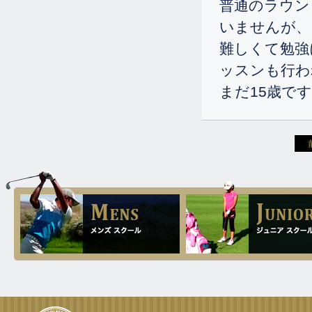
普通のラウン
2.4
2024.
[Sun]
いませんが、
以前来られてシングルになられた女
難しくて勉強
子高生のKちゃんが調整に来られま
した。
ッスンも行わ
12.19
まだ15歳で
2023.
[Tue]
16歳のS君が再度スイングの調整に
来られました。今回はハーフで5アン
ダーという素晴らしいスコアーを出
してくれました。
12.14
2023.
[Thu]
雛ちゃんが茨木で開かれたスピーダ
ーチャレンジ決勝のアマチュア部門
で準優勝されました。
12.7
2023.
[Thu]
15歳の女子がゴルフ調整に2週間来
米されました。