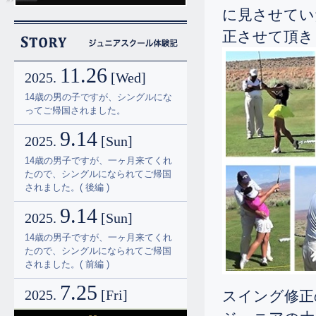
に見させてい
正させて頂き
11.26
2025.
[Wed]
14歳の男の子ですが、シングルにな
ってご帰国されました。
9.14
2025.
[Sun]
14歳の男子ですが、一ヶ月来てくれ
たので、シングルになられてご帰国
されました。( 後編 )
9.14
2025.
[Sun]
14歳の男子ですが、一ヶ月来てくれ
たので、シングルになられてご帰国
されました。( 前編 )
7.25
2025.
[Fri]
スイング修正
☆14歳のシングル誕生です。