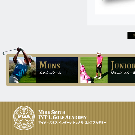
ルさんの誕生です。
10.9
2024.
[Wed]
シニアの女性が、アメリカ旅行のつ
いでに二日間修正に来られました。
10.4
2024.
[Fri]
69歳の女性から、「一日しかないん
ですが、何とかレッスンをお願いし
ます」と、ラスベガス旅行を一日空
けて出て来られました
8.29
2024.
[Thu]
前半1オーバー、後半1オーバー、新
しい女性シングルさんの誕生です。
8.5
2024.
[Mon]
香港から来て頂いたシニアの女性で
すが、ドライバーの飛距離を30ヤー
ド伸ばされ、アイアンも10から15ヤ
ード伸ばされました。