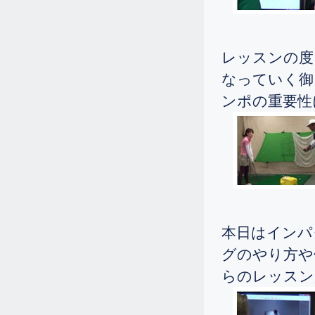
2025.
[Sat]
シニアの女性が飛距離を伸ばしたい
とゴルフ留学されました。
レッスンの度
10.31
2025.
[Fri]
なっていく御
シニアの女性が一週間のゴルフ留学
に来られました。
ンポの重要性
10.25
2025.
[Sat]
シニアの女性が、「飛距離アップし
た～い。」と一週間のゴルフ留学に
来られました。
10.25
2025.
[Sat]
シニアの女性が一週間のゴルフ留学
本日はインパ
に来られました。
グのやり方や
10.14
2025.
[Tue]
らのレッスン
シニアの女性が、スイングの基礎を
学びたいと一週間のゴルフ留学に来
られました。