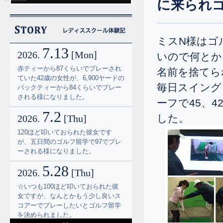
に来られ
ミスN様はゴ
7.13
2026.
[Mon]
いので何とか
赤ティーから87くらいでプレーされ
名前を捨てら
ていた42歳の女性が、6,900ヤードの
毎日スイング
バックティーから84くらいでプレー
される様になりました。
ーフで45、
7.2
した。
2026.
[Thu]
120ほど叩いておられた彼女です
が、五日間のゴルフ留学で97でプレ
ーされる様になりました。
5.28
2026.
[Thu]
☆いつも100ほど叩いておられた彼
女ですが、なんとかもう少し良いス
コアーでプレーしたいとゴルフ留学
を決められました。