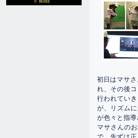
4.23
2026.
[Thu]
「ゴルフを始めたばかりでレンジに
は数回言った事がありますが、コー
スにも出た事はありません。 短期
ゴルフ留学できますか?」
4.15
2026.
[Wed]
☆シニアの彼女は二度目ですが、
150ヤードドライブを40ヤード伸ば
されました。
2.20
初日はマサさ
2026.
[Fri]
れ、その後コ
彼女はドライバーの飛距離130ヤー
ドとの事でしたが平均で180ヤー
行われていき
ド、スコアーは100から120との事で
が、リズムに
したが、ギリギリですが80台が出ま
した。
が色々と指導
1.16
2026.
[Fri]
マサさんのお
100くらい叩いておられたシニアの
で、先ずは正