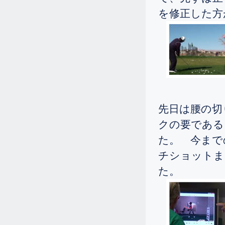
女性が、十日間のゴルフ留学に来ら
を修正した方
れ、81のベストを出されました。
12.4
2025.
[Thu]
シニアの女性ですが、ドライバーの
飛距離を伸ばしたい、FWが当たらな
いので何とかして欲しいと一週間の
ゴルフ留学を決められました。
11.16
2025.
[Sun]
先日は腰の切
レッスンのポイント。
クの要である
11.12
2025.
[Wed]
た。 今まで
先日掲載した女性ですが、どんなレ
チショットま
ッスンをやったかを見て頂ければ参
考になるのではと思います。
た。
11.5
2025.
[Wed]
3 woodが打てない方が多いですね。
11.1