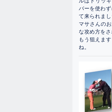
ルはトリッキ
2.9
2025.
[Sun]
バーを使わず
73歳の女性ですが、ドライバーの飛
距離を175ヤードから237ヤードまで
て来られまし
伸ばされました。
マサさんのお
2.9
2025.
[Sun]
な攻め方をさ
82歳の女性がドライバーの飛距離を
もう狙えま
130から207ヤードまで伸ばされまし
ね。
た。
1.11
2025.
[Sat]
小柄な女性ですが、レギュラーティ
ーからシングルになられました。
11.25
2024.
[Mon]
シニアで初心者の女性が2週間のゴル
フ留学に来られました。
10.12
2024.
[Sat]
レギュラーティーからの女性シング