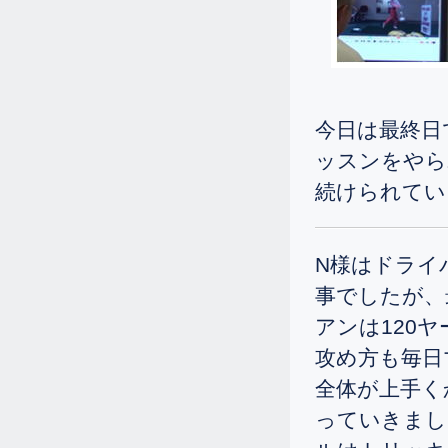
7.30
2025.
[Wed]
125から130叩いておられた初心者の
女性が八日間のゴルフ留学に来ら
れ、90前後でプレーされる様になり
今日は最終日
ました。
ッスンをやら
7.1
2025.
[Tue]
続けられてい
凄いですね～、片手のシングルが見
えてきました。
6.12
2025.
[Thu]
N様はドライ
130くらい叩いておられた初心者の
事でしたが、
女性ですが、90前後でプレーされる
アンは120
様になられました。
攻め方も毎日
6.3
2025.
[Tue]
全体が上手く
女性のアイアンレッスンの様子で
っていきまし
す。