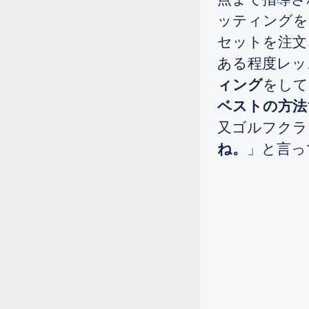
女性が、十日間のゴルフ留学に来ら
ッティングを
れ、81のベストを出されました。
セットを注文
12.4
2025.
[Thu]
ある程度レッ
シニアの女性ですが、ドライバーの
飛距離を伸ばしたい、FWが当たらな
ィング
をして
いので何とかして欲しいと一週間の
ベストの方法
ゴルフ留学を決められました。
又ゴルフクラ
11.16
2025.
[Sun]
ね。
」と言っ
レッスンのポイント。
11.12
2025.
[Wed]
先日掲載した女性ですが、どんなレ
ッスンをやったかを見て頂ければ参
考になるのではと思います。
11.5
2025.
[Wed]
3 woodが打てない方が多いですね。
11.1