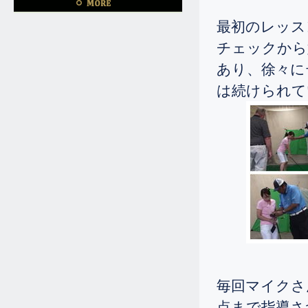
4.23
2026.
[Thu]
最初のレッス
「ゴルフを始めたばかりでレンジに
チェックから
は数回言った事がありますが、コー
スにも出た事はありません。 短期
あり、徐々に
ゴルフ留学できますか?」
は続けられて
4.15
2026.
[Wed]
☆シニアの彼女は二度目ですが、
150ヤードドライブを40ヤード伸ば
されました。
2.20
2026.
[Fri]
彼女はドライバーの飛距離130ヤー
ドとの事でしたが平均で180ヤー
ド、スコアーは100から120との事で
したが、ギリギリですが80台が出ま
した。
1.16
2026.
[Fri]
毎回マイクさ
100くらい叩いておられたシニアの
点まで指導さ