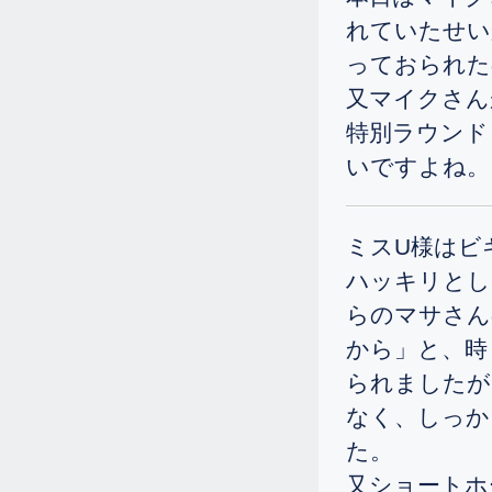
れていたせい
8.5
2024.
[Mon]
っておられた
新しいシングルさんが誕生しまし
又マイクさん
た。前半4オーバー、後半3オーバー
の79です。
特別ラウン
6.22
2024.
[Sat]
いですよね。
「ゴルフが上手くなりたい」と、小
柄な女性がゴルフ留学に来られまし
た。
ミスU様はビ
5.6
ハッキリとし
2024.
[Mon]
らのマサさん
「ドライバーが飛ばない、何とかし
てくださ～い。」とご連絡を頂きま
から」と、時
した。
られましたが
3.4
2024.
[Mon]
なく、しっか
今日から四週目に入った68歳の女性
た。
ですが、かなり飛距離を伸ばされ、
87のベストを出されました。
又ショートホ