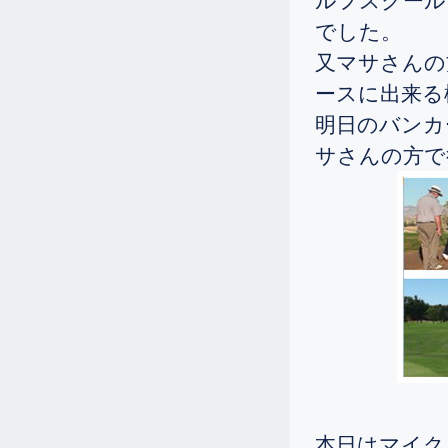
ルフスクール
ルさんの誕生です。
でした。
10.9
2024.
[Wed]
又マサさんの
シニアの女性が、アメリカ旅行のつ
ースに出来
いでに二日間修正に来られました。
明日のバンカ
10.4
2024.
[Fri]
サさんの方で
69歳の女性から、「一日しかないん
ですが、何とかレッスンをお願いし
ます」と、ラスベガス旅行を一日空
けて出て来られました
8.29
2024.
[Thu]
前半1オーバー、後半1オーバー、新
しい女性シングルさんの誕生です。
8.5
2024.
[Mon]
香港から来て頂いたシニアの女性で
すが、ドライバーの飛距離を30ヤー
ド伸ばされ、アイアンも10から15ヤ
本日はマイク
ード伸ばされました。