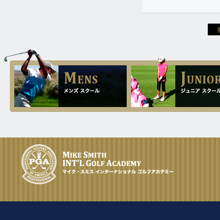
ゴルフ歴は10年でスコアーは110か
ら120叩かれる女性ですが、今のと
ころでは少しも上達しないからと、
評判の良いマイクスミス・ゴルフア
カデミーにゴルフ留学を決められま
した。
12.14
2023.
[Thu]
雛ちゃんが茨木で開かれたスピーダ
ーチャレンジ決勝のアマチュア部門
で準優勝されました。
12.5
2023.
[Tue]
女性は体が柔くて男性より早くスイ
ングが直りますね。
11.17
2023.
[Fri]
シニアの女性が3ウッドで245ヤード
11.14
2023.
[Tue]