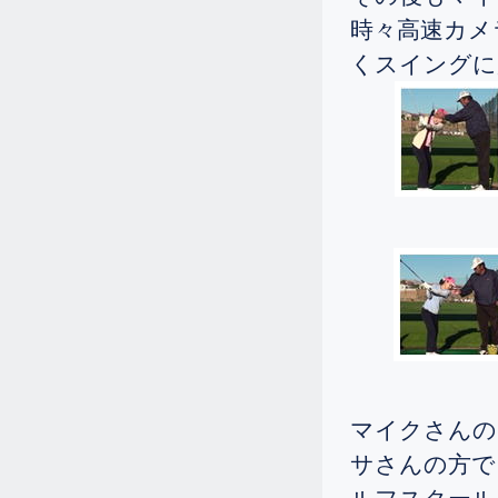
2.9
2025.
[Sun]
時々高速カメ
73歳の女性ですが、ドライバーの飛
くスイングに
距離を175ヤードから237ヤードまで
伸ばされました。
2.9
2025.
[Sun]
82歳の女性がドライバーの飛距離を
130から207ヤードまで伸ばされまし
た。
1.11
2025.
[Sat]
小柄な女性ですが、レギュラーティ
ーからシングルになられました。
11.25
2024.
[Mon]
シニアで初心者の女性が2週間のゴル
フ留学に来られました。
マイクさんの
10.12
2024.
[Sat]
サさんの方で
レギュラーティーからの女性シング