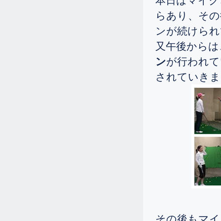
本日はマイク
らあり、その
7.30
2025.
[Wed]
ンが続けられ
125から130叩いておられた初心者の
女性が八日間のゴルフ留学に来ら
又午後からは
れ、90前後でプレーされる様になり
ン
が行われて
ました。
されていきま
7.1
2025.
[Tue]
凄いですね～、片手のシングルが見
えてきました。
6.12
2025.
[Thu]
130くらい叩いておられた初心者の
女性ですが、90前後でプレーされる
様になられました。
6.3
2025.
[Tue]
女性のアイアンレッスンの様子で
す。
その後もマイ