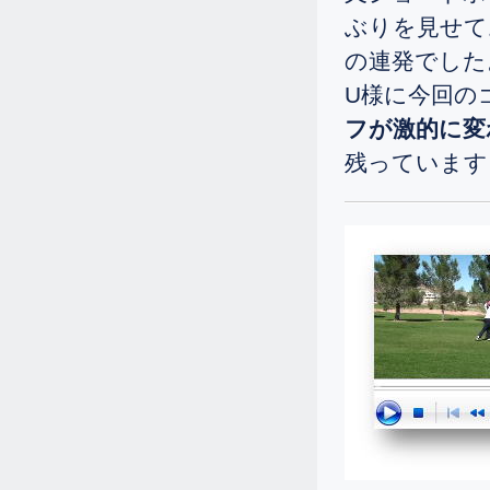
2.26
ぶりを見せて
2024.
[Mon]
の連発でした
一週間しか行けないですが、マサさ
んからレッスンを受けたいです。
U様に今回の
よろしくお願い致します。
フが激的に変
1.30
2024.
[Tue]
残っています
日本でレッスンを受けてからドライ
バーの飛距離が40ヤード近く落ちて
しまい、スコアーも100から110とな
ってしまいました。
1.23
2024.
[Tue]
新しいシングルさんの誕生です。
1.14
2024.
[Sun]
一週間でドライバーの飛距離が160
ヤードから200ヤードに伸びまし
た。
12.27
2023.
[Wed]