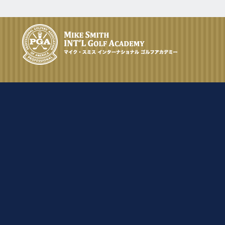
2025.
[Sat]
シニアの女性が飛距離を伸ばしたい
12.4
2025.
[Thu]
とゴルフ留学されました。
シニアの女性ですが、ドライバーの
10.31
2025.
飛距離を伸ばしたい、FWが当たらな
[Fri]
いので何とかして欲しいと一週間の
シニアの女性が一週間のゴルフ留学
ゴルフ留学を決められました。
に来られました。
11.16
2025.
[Sun]
10.25
2025.
[Sat]
レッスンのポイント。
シニアの女性が、「飛距離アップし
た～い。」と一週間のゴルフ留学に
11.12
2025.
[Wed]
来られました。
先日掲載した女性ですが、どんなレ
10.25
2025.
ッスンをやったかを見て頂ければ参
[Sat]
考になるのではと思います。
シニアの女性が一週間のゴルフ留学
に来られました。
11.1
2025.
[Sat]
10.14
2025.
シニアの女性が飛距離を伸ばしたい
[Tue]
とゴルフ留学されました。
シニアの女性が、スイングの基礎を
学びたいと一週間のゴルフ留学に来
11.1
2025.
[Sat]
られました。