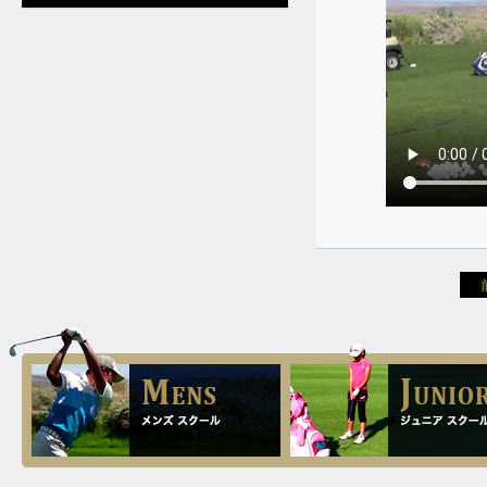
女性が、十日間のゴルフ留学に来ら
51歳のゴルフを始められたばかりの
れ、81のベストを出されました。
初心者ですが、平均ドライバーの飛
12.4
距離が240ヤードだったのがベスト
2025.
[Thu]
ドライブが285ヤードまで伸ばされ
シニアの女性ですが、ドライバーの
ました。
飛距離を伸ばしたい、FWが当たらな
2.20
いので何とかして欲しいと一週間の
2026.
[Fri]
ゴルフ留学を決められました。
彼女はドライバーの飛距離130ヤー
11.16
ドとの事でしたが平均で180ヤー
2025.
[Sun]
ド、スコアーは100から120との事で
レッスンのポイント。
したが、ギリギリですが80台が出ま
した。
11.12
2025.
[Wed]
1.16
2026.
[Fri]
先日掲載した女性ですが、どんなレ
ッスンをやったかを見て頂ければ参
100くらい叩いておられたシニアの
考になるのではと思います。
女性が、十日間のゴルフ留学に来ら
れ、81のベストを出されました。
11.5
2025.
[Wed]
1.5
2026.
[Mon]
3 woodが打てない方が多いですね。
66歳の男性が、ドライバーの飛距離
11.1
を45ヤード伸ばされました。